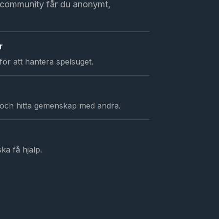
r community får du anonymt,
r
ör att hantera spelsuget.
 och hitta gemenskap med andra.
ka få hjälp.