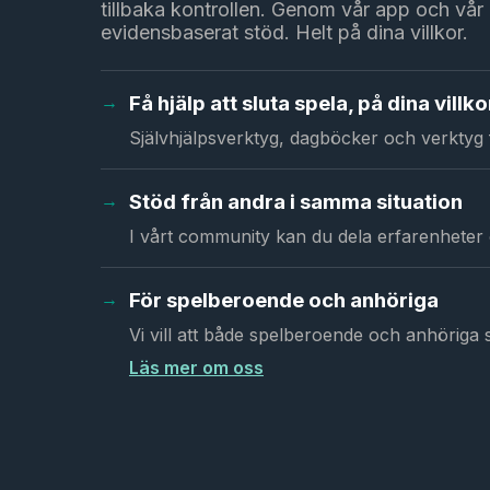
tillbaka kontrollen. Genom vår app och vå
evidensbaserat stöd. Helt på dina villkor.
Få hjälp att sluta spela, på dina villko
Självhjälpsverktyg, dagböcker och verktyg f
Stöd från andra i samma situation
I vårt community kan du dela erfarenheter
För spelberoende och anhöriga
Vi vill att både spelberoende och anhöriga s
Läs mer om oss