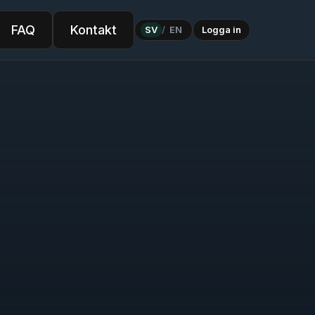
FAQ
Kontakt
SV
/
EN
Logga in