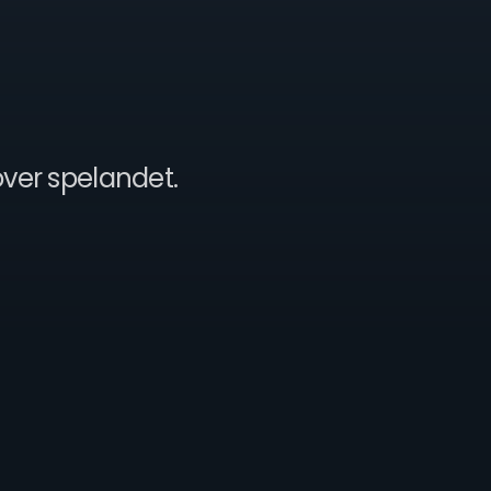
 över spelandet.