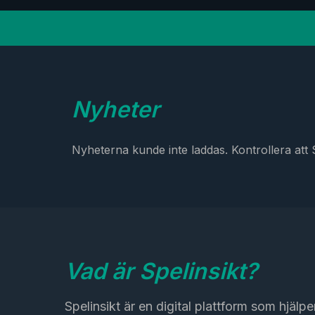
Nyheter
Nyheterna kunde inte laddas. Kontrollera att S
Vad är Spelinsikt?
Spelinsikt är en digital plattform som hjäl