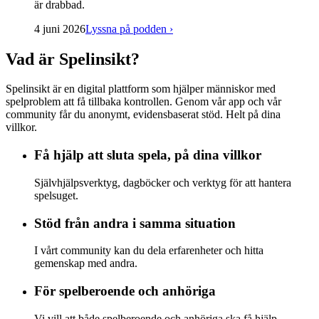
är drabbad.
4 juni 2026
Lyssna på podden
›
Vad är Spelinsikt?
Spelinsikt är en digital plattform som hjälper människor med
spelproblem att få tillbaka kontrollen. Genom vår app och vår
community får du anonymt, evidensbaserat stöd. Helt på dina
villkor.
Få hjälp att sluta spela, på dina villkor
Självhjälpsverktyg, dagböcker och verktyg för att hantera
spelsuget.
Stöd från andra i samma situation
I vårt community kan du dela erfarenheter och hitta
gemenskap med andra.
För spelberoende och anhöriga
Vi vill att både spelberoende och anhöriga ska få hjälp.