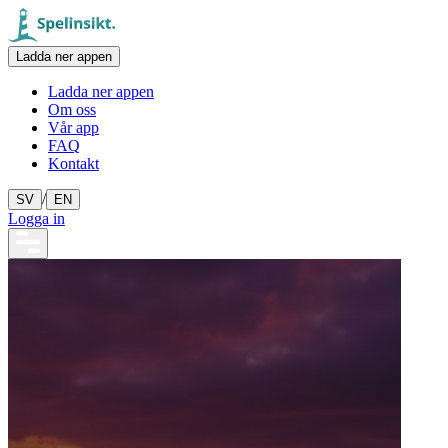
Ladda ner appen
Ladda ner appen
Om oss
Vår app
FAQ
Kontakt
/
SV
EN
Logga in